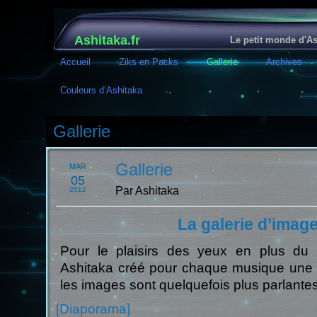
Ashitaka.fr
Le petit monde d'As
Accueil
Ziks en Packs
Gallerie
Archives
Couleurs d’Ashitaka
Gallerie
Gallerie
MAR
05
Par Ashitaka
2012
La galerie d’imag
Pour le plaisirs des yeux en plus du pl
Ashitaka créé pour chaque musique une il
les images sont quelquefois plus parlante
[Diaporama]