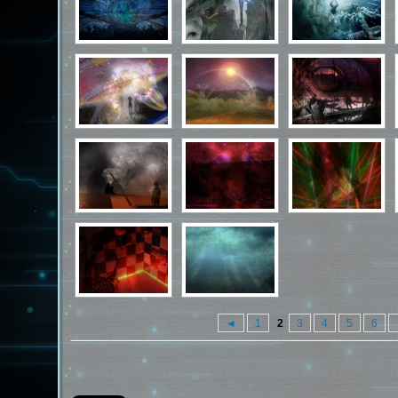
◄
1
2
3
4
5
6