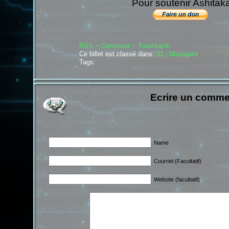
Pour soutenir Ashitak
RSS
~ Comment
~ Trackback
Ce billet est classé dans:
01 - Musiques
Tags:
Ecrire un comme
Name
Courriel (Facultatif)
Website (facultatif)