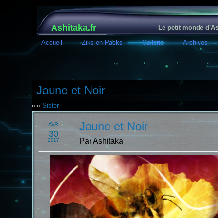
Ashitaka.fr
Le petit monde d'As
Accueil
Ziks en Packs
Gallerie
Archives
Jaune et Noir
« «
Sister
Jaune et Noir
AVR
30
Par Ashitaka
2017