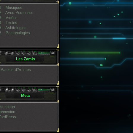
1 – Musiques
2 – Avec Personne…
3 – Vidéos
4 – Textes
5 – Ashitologies
6 – Personologies
Les Zamis
Paroles d'Artistes
Meta
nscription
onnexion
ordPress