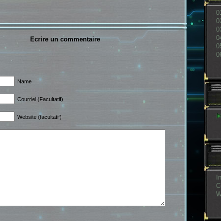
0
0
0
0
Ecrire un commentaire
0
0
Name
Courriel (Facultatif)
Website (facultatif)
I
C
W