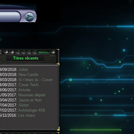
Titres récents
9/09/2018:
Juliet
3/03/2018:
New Castle
8/03/2018:
Si t’étais la – Cover
4/08/2017:
Cover Tech
8/06/2017:
Arrivée
1/05/2017:
Nouveau départ
0/04/2017:
Jaune et Noir
7/04/2017:
Sister
7/02/2017:
Ashitologie #19
5/11/2016:
Les maux