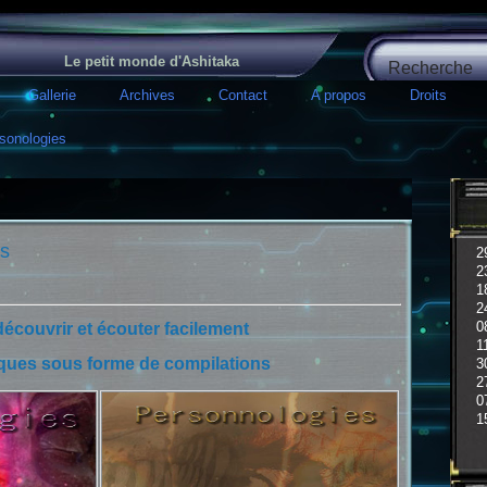
Le petit monde d'Ashitaka
Gallerie
Archives
Contact
A propos
Droits
sonologies
ks
2
2
1
2
0
écouvrir et écouter facilement
1
ques sous forme de compilations
3
2
0
1