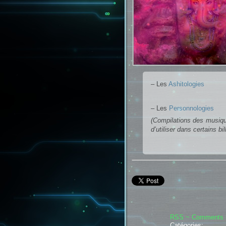
– Les
Ashitologies
– Les
Personnologies
(Compilations des musiqu
d’utiliser dans certains bil
RSS
~ Comments
Catégories: