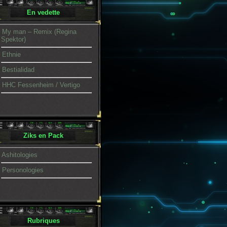
En vedette
My man – Remix (Regina
Spektor)
Ethnie
Bestialidad
HHC Fessenheim / Vertigo
Ziks en Pack
Ashitologies
Personologies
Rubriques