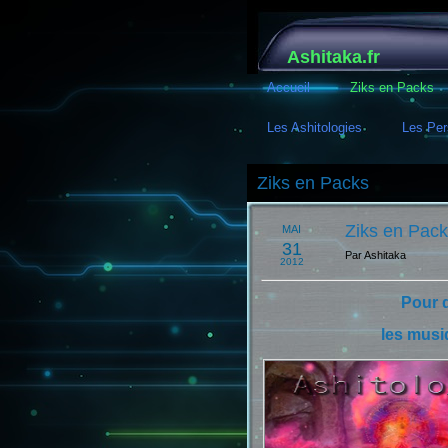
Ashitaka.fr
Accueil
Ziks en Packs
Les Ashitologies
Les Per
Ziks en Packs
Ziks en Pac
MAI
31
Par Ashitaka
2012
Pour d
les musi